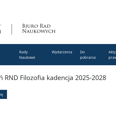
Biuro Rad
Naukowych
Rady
Wydarzenia
Do
Akty
Naukowe
pobrania
pra
ń RND Filozofia kadencja 2025-2028
ię