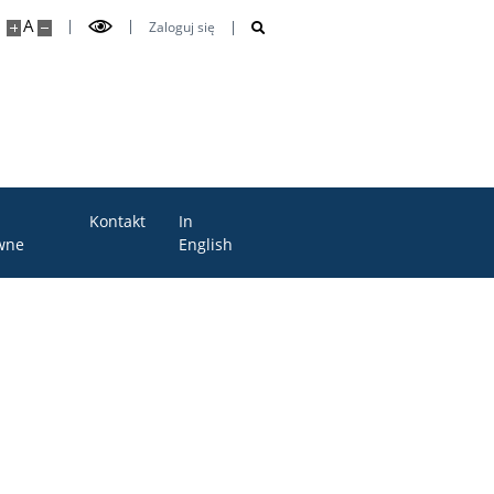
A
Zaloguj się
Kontakt
In
wne
English