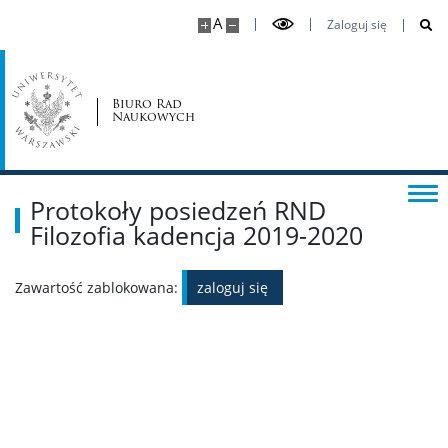
A
Dyscypliny humanistyczne
Zaloguj się
Archeologia
Biuro Rad
Naukowych
Filozofia
Protokoły posiedzeń RND
Historia
Filozofia kadencja 2019-2020
Językoznawstwo
Zawartość zablokowana:
zaloguj się
Literaturoznawstwo
Nauki o Kulturze i Religii oraz Etnologia i
Antropologia Kulturowa