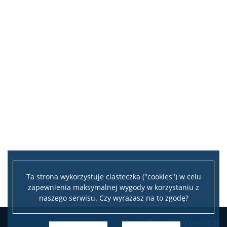
Nauki o Sztuce
Dyscypliny społeczne
Ekonomia i Finanse
Geografia Społeczno-Ekonomiczna i Gospodarka
Przestrzenna
Nauki o Bezpieczeństwie
Nauki o Komunikacji Społecznej i Mediach
Ta strona wykorzystuje ciasteczka ("cookies") w celu
zapewnienia maksymalnej wygody w korzystaniu z
Nauki o Polityce i Administracji
naszego serwisu. Czy wyrażasz na to zgodę?
Nauki o Zarządzaniu i Jakości
Biuro Rad Naukowych