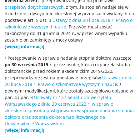
kwietnia 2019 r.
przeprowadzany jest na podstawie
Nauki o Bezpieczeństwie
przepisów dotychczasowych
, z tym, że stopień nadaje się w
dziedzinie i dyscyplinie określonej w przepisach wydanych na
podstawie art. 5 ust. 3
Ustawy z dnia 20 lipca 2018 r. Prawo o
Nauki o Komunikacji Społecznej i Mediach
szkolnictwie wyższym i nauce
. Przewód musi zostać
zakończony do 31 grudnia 2024 r., w przeciwnym wypadku
zostanie on zamknięty z mocy ustawy
Nauki o Polityce i Administracji
[
więcej informacji
]
• Postępowanie w sprawie nadania stopnia doktora wszczęte
Nauki o Zarządzaniu i Jakości
po 30 września 2019 r.
przez osobę, która rozpoczęła studia
doktoranckie przed rokiem akademickim 2019/2020,
przeprowadzane jest na podstawie przepisów
Ustawy z dnia
Nauki Prawne
20 lipca 2018 r. Prawo o szkolnictwie wyższym i nauce
, z
pewnymi modyfikacjami, które zostały szczegółowo opisane w
par. 4 i par. 8
Uchwały nr 157 Senatu Uniwersytetu
Nauki Socjologiczne
Warszawskiego z dnia 29 czerwca 2022 r. w sprawie
określenia sposobu postępowania w sprawie nadania stopnia
Pedagogika
doktora oraz stopnia doktora habilitowanego na
Uniwersytecie Warszawskim
[
więcej informacji
]
Psychologia