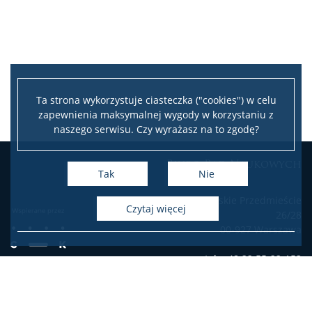
Stosunki Międzynarodowe
Dyscypliny ścisłe i przyrodnicze
Ta strona wykorzystuje ciasteczka ("cookies") w celu
zapewnienia maksymalnej wygody w korzystaniu z
Astronomia
naszego serwisu. Czy wyrażasz na to zgodę?
Informatyka
Biuro Rad Naukowych
Tak
Nie
ul. Krakowskie Przedmieście
Matematyka
czytaj więcej
26/28
00-927 Warszawa
Nauki Biologiczne
tel. +48 22 55-22-153
e-mail: rnd@uw.edu.pl
Nauki Chemiczne
Deklaracja dostępności