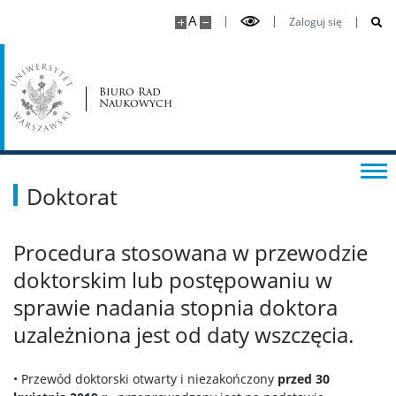
A
Językoznawstwo
Zaloguj się
Literaturoznawstwo
Biuro Rad
Naukowych
Nauki o Kulturze i Religii oraz Etnologia i
Antropologia Kulturowa
Nauki o Sztuce
Doktorat
Dyscypliny społeczne
Procedura stosowana w przewodzie
doktorskim lub postępowaniu w
Ekonomia i Finanse
sprawie nadania stopnia doktora
uzależniona jest od daty wszczęcia.
Geografia Społeczno-Ekonomiczna i Gospodarka
Przestrzenna
• Przewód doktorski otwarty i niezakończony
przed 30