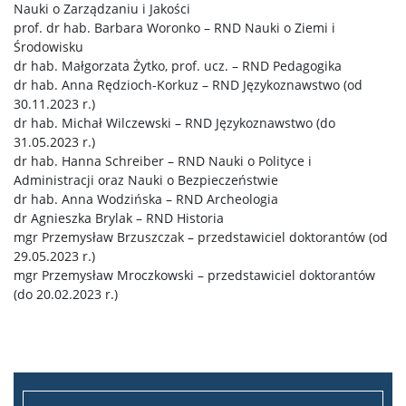
Nauki o Zarządzaniu i Jakości
prof. dr hab. Barbara Woronko – RND Nauki o Ziemi i
Nauki Biologiczne
Środowisku
dr hab. Małgorzata Żytko, prof. ucz. – RND Pedagogika
dr hab. Anna Rędzioch-Korkuz – RND Językoznawstwo (od
Nauki Chemiczne
30.11.2023 r.)
dr hab. Michał Wilczewski – RND Językoznawstwo (do
Nauki Fizyczne
31.05.2023 r.)
dr hab. Hanna Schreiber – RND Nauki o Polityce i
Administracji oraz Nauki o Bezpieczeństwie
Nauki o Ziemi i Środowisku
dr hab. Anna Wodzińska – RND Archeologia
dr Agnieszka Brylak – RND Historia
mgr Przemysław Brzuszczak – przedstawiciel doktorantów (od
Rada Naukowa Dziedzin
29.05.2023 r.)
mgr Przemysław Mroczkowski – przedstawiciel doktorantów
(do 20.02.2023 r.)
Wydarzenia
Do pobrania