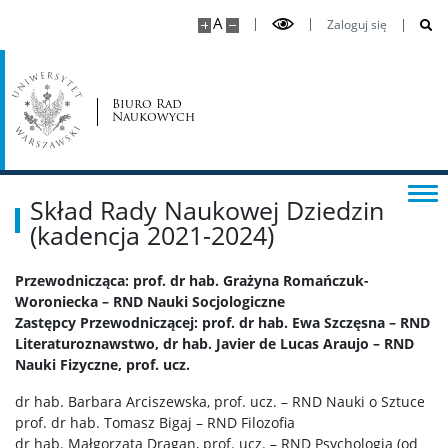
Ekonomia i Finanse
A
Zaloguj się
Geografia Społeczno-Ekonomiczna i Gospodarka
Przestrzenna
Biuro Rad
Naukowych
Nauki o Bezpieczeństwie
Nauki o Komunikacji Społecznej i Mediach
Skład Rady Naukowej Dziedzin
(kadencja 2021-2024)
Nauki o Polityce i Administracji
Przewodnicząca: prof. dr hab. Grażyna Romańczuk-
Woroniecka – RND Nauki Socjologiczne
Nauki o Zarządzaniu i Jakości
Zastępcy Przewodniczącej: prof. dr hab. Ewa Szczęsna – RND
Literaturoznawstwo, dr hab. Javier de Lucas Araujo – RND
Nauki Fizyczne, prof. ucz.
Nauki Prawne
dr hab. Barbara Arciszewska, prof. ucz. – RND Nauki o Sztuce
prof. dr hab. Tomasz Bigaj – RND Filozofia
Nauki Socjologiczne
dr hab. Małgorzata Dragan, prof. ucz. – RND Psychologia (od