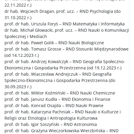
22.11.2022 r.)
dr hab. Wojciech Dragan, prof. ucz. – RND Psychologia (do
Pedagogika
31.10.2022 r.)
prof. dr hab. Urszula Foryś – RND Matematyka i Informatyka
dr hab. Michał Głowacki, prof. ucz. – RND Nauki o Komunikacji
Psychologia
Społecznej i Mediach
prof. dr hab. Paweł Golik – RND Nauki Biologiczne
prof. dr hab. Tomasz Grosse – RND Stosunki Międzynarodowe
Stosunki Międzynarodowe
(od 14.12.2023 r.)
prof. dr hab. Andrzej Kowalczyk – RND Geografia Społeczno-
Ekonomiczna i Gospodarka Przestrzenna (od 19.12.2023 r.)
Dyscypliny ścisłe i przyrodnicze
prof. dr hab. Wiaczesław Andrejczuk – RND Geografia
Społeczno-Ekonomiczna i Gospodarka Przestrzenna (do
30.09.2023 r.)
Astronomia
prof. dr hab. Wiktor Koźmiński – RND Nauki Chemiczne
prof. dr hab. Janusz Kudła – RND Ekonomia i Finanse
prof. dr hab. Konrad Osajda – RND Nauki Prawne
Informatyka
prof. dr hab. Katarzyna Pachniak – RND Nauki o Kulturze i
Religii oraz Etnologia i Antropologia Kulturowa
prof. dr hab. Igor Soszyński – RND Astronomia
Matematyka
prof. dr hab. Grażyna Wieczorkowska-Wierzbińska – RND